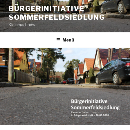
Zum
BÜRGERINITIATIVE
Inhalt
SOMMERFELDSIEDLUNG
springen
Kleinmachnow
Menü