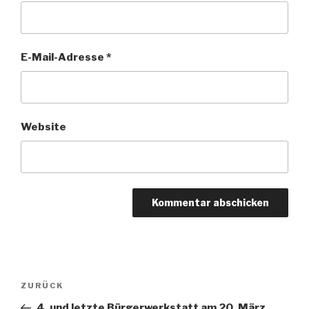
E-Mail-Adresse
*
Website
Beitragsnavigation
Vorheriger
ZURÜCK
Beitrag
4. und letzte Bürgerwerkstatt am 20. März