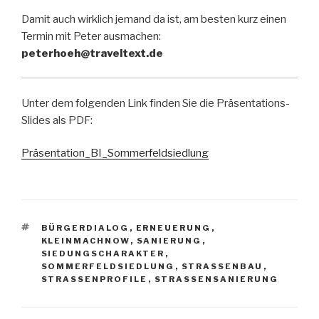
Damit auch wirklich jemand da ist, am besten kurz einen
Termin mit Peter ausmachen:
peterhoeh@traveltext.de
Unter dem folgenden Link finden Sie die Präsentations-
Slides als PDF:
Präsentation_BI_Sommerfeldsiedlung
SCHLAGWÖRTER
BÜRGERDIALOG
,
ERNEUERUNG
,
KLEINMACHNOW
,
SANIERUNG
,
SIEDUNGSCHARAKTER
,
SOMMERFELDSIEDLUNG
,
STRASSENBAU
,
STRASSENPROFILE
,
STRASSENSANIERUNG