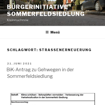
Zum
BÜRGERINITIATIVE
Inhalt
SOMMERFELDSIEDLUNG
springen
Kleinmachnow
Menü
SCHLAGWORT:
STRASSENERNEUERUNG
VERÖFFENTLICHT
21. JUNI 2021
AM
BiK-Antrag zu Gehwegen in der
Sommerfeldsiedlung