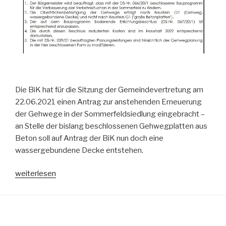
Die BiK hat für die Sitzung der Gemeindevertretung am
22.06.2021 einen Antrag zur anstehenden Erneuerung
der Gehwege in der Sommerfeldsiedlung eingebracht –
an Stelle der bislang beschlossenen Gehwegplatten aus
Beton soll auf Antrag der BiK nun doch eine
wassergebundene Decke entstehen.
„BiK-
weiterlesen
Antrag
zu
Gehwegen
in